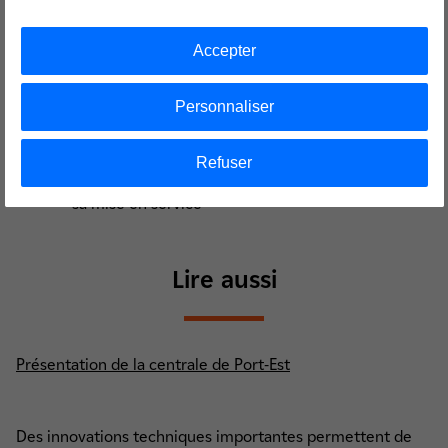
Les bâtiments industriels sont conçus pour
résister à un séisme majeur ou à des cyclones
Accepter
Le parc à combustible est conçu pour résister à un
incendie majeur
Personnaliser
Le personnel a été particulièrement formé à la
sécurité, très en amont des mises en service de la
centrale
Refuser
Le site a été certifié OHSAS 18 0001 (sécurité) dès
sa mise en service
Lire aussi
Présentation de la centrale de Port-Est
Des innovations techniques importantes permettent de