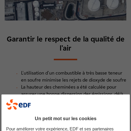
Garantir le respect de la qualité de
l'air
L'utilisation d'un combustible à très basse teneur
en soufre minimise les rejets de dioxyde de soufre
La hauteur des cheminées a été calculée pour
assurer une bonne dispersion des émissions, déjà
favorisée par la présence des alizés
Les autres paramètres du combustible ont eux
aussi été pris en compte pour minimiser les
Un petit mot sur les cookies
émissions
Pour améliorer votre expérience, EDF et ses partenaires
Les moteurs Diesel choisis, de nouvelle