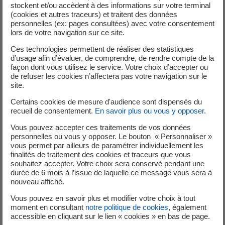
stockent et/ou accèdent à des informations sur votre terminal
génération, sont les plus performants du marché
(cookies et autres traceurs) et traitent des données
Le site a été certifié ISO 14 0001 (environnement)
personnelles (ex: pages consultées) avec votre consentement
lors de votre navigation sur ce site.
dès sa mise en service
Ces technologies permettent de réaliser des statistiques
d’usage afin d’évaluer, de comprendre, de rendre compte de la
façon dont vous utilisez le service. Votre choix d’accepter ou
Limiter les nuisances sonores
de refuser les cookies n’affectera pas votre navigation sur le
site.
Certains cookies de mesure d'audience sont dispensés du
recueil de consentement.
En savoir plus ou vous y opposer
.
Le bruit n'excèdera pas 65 décibels aux abords de la
centrale, niveau sonore qui correspond à celui d'une
Vous pouvez accepter ces traitements de vos données
personnelles ou vous y opposer. Le bouton « Personnaliser »
conversation courante.
vous permet par ailleurs de paramétrer individuellement les
finalités de traitement des cookies et traceurs que vous
souhaitez accepter. Votre choix sera conservé pendant une
durée de 6 mois à l’issue de laquelle ce message vous sera à
Assurer une sécurité optimale
nouveau affiché.
Vous pouvez en savoir plus et modifier votre choix à tout
moment en consultant
notre politique de cookies
, également
accessible en cliquant sur le lien « cookies » en bas de page.
Le site est conçu pour résister à un tsunami