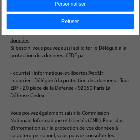
Conformément aux textes susvisés, vous disposez
Personnaliser
d'un droit d’opposition, d'accès, de rectification, de
suppression, de limitation portant sur les données
Refuser
vous concernant. Ces droits peuvent être exercés en
remplissant le formulaire
mes droits sur mes
données
.
Si besoin, vous pouvez aussi solliciter le Délégué à la
protection des données d'EDF par :
- courriel :
informatique-et-libertes@edf.fr
- courrier : Délégué à la protection des données - Tour
EDF - 20 place de la Défense - 92050 Paris La
Défense Cedex
Vous pouvez également saisir la Commission
Nationale Informatique et Libertés (CNIL). Pour plus
d’information sur la protection de vos données à
caractère personnel, vous pouvez consulter les