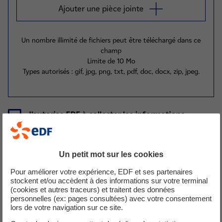
Ajouter une pièce jointe
Un nombre illimité de fichiers peut être téléchargé dans ce
champ
Limite de 10 Mo
Types autorisés : gif, jpg, png, txt, pdf, doc, docx, zip, jpeg.
J’autorise EDF à collecter les informations
saisies dans ce formulaire pour le traitement de
*
ma demande.
Un petit mot sur les cookies
MENTIONS LÉGALES INFORMATIQUE ET LIBERTÉS
Pour améliorer votre expérience, EDF et ses partenaires
stockent et/ou accèdent à des informations sur votre terminal
En conformité avec le règlement n°2016/679, dit
(cookies et autres traceurs) et traitent des données
personnelles (ex: pages consultées) avec votre consentement
Règlement général pour la protection des données
lors de votre navigation sur ce site.
(RGPD) et la loi n°78-17 du 6 janvier 1978 modifiée