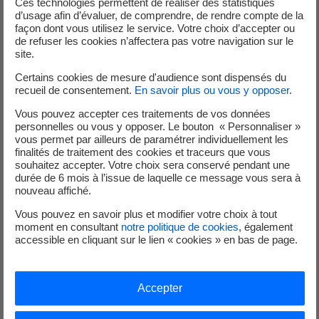
relative à l'informatique, aux fichiers et aux libertés,
Ces technologies permettent de réaliser des statistiques
d’usage afin d’évaluer, de comprendre, de rendre compte de la
les données à caractère personnel recueillies sur le
façon dont vous utilisez le service. Votre choix d’accepter ou
portail du Groupe EDF font l’objet d’une déclaration
de refuser les cookies n’affectera pas votre navigation sur le
auprès du Délégué à la Protection des données (DPO)
site.
d’EDF. Elles sont exclusivement à usage interne
Certains cookies de mesure d'audience sont dispensés du
d’EDF.
recueil de consentement.
En savoir plus ou vous y opposer
.
Vous pouvez accepter ces traitements de vos données
Les données personnelles collectées sur le site EDF
personnelles ou vous y opposer. Le bouton « Personnaliser »
vous permet par ailleurs de paramétrer individuellement les
peuvent l’être pour différentes finalités, selon les
finalités de traitement des cookies et traceurs que vous
pages du site et les formulaires de recueil concernés.
souhaitez accepter. Votre choix sera conservé pendant une
durée de 6 mois à l’issue de laquelle ce message vous sera à
nouveau affiché.
Les données à caractère personnel collectées avec
Vous pouvez en savoir plus et modifier votre choix à tout
votre consentement dans ce formulaire seront
moment en consultant
notre politique de cookies
, également
traitées par EDF pour répondre à votre demande. Ces
accessible en cliquant sur le lien « cookies » en bas de page.
données seront conservées 5 ans à compter de la
clôture de votre contrat. Les données ainsi collectées
ne seront ni cédées, ni échangées ou louées.
Accepter