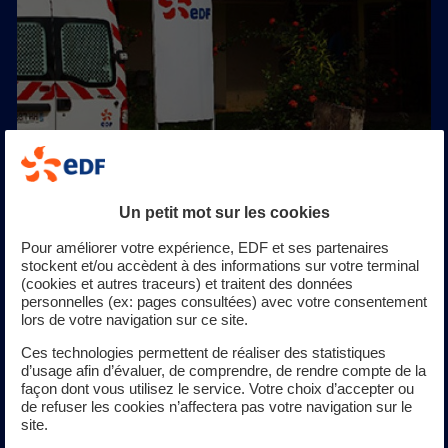
Maîtriser les consommations d’énergie
Un petit mot sur les cookies
Pour une consommation responsable, EDF accompagne
Pour améliorer votre expérience, EDF et ses partenaires
chaque citoyen dans la maîtrise de l’énergie, avec des
stockent et/ou accèdent à des informations sur votre terminal
solutions durables et des initiatives pour les plus fragiles.
(cookies et autres traceurs) et traitent des données
...
personnelles (ex: pages consultées) avec votre consentement
lors de votre navigation sur ce site.
Ces technologies permettent de réaliser des statistiques
d’usage afin d’évaluer, de comprendre, de rendre compte de la
façon dont vous utilisez le service. Votre choix d’accepter ou
de refuser les cookies n’affectera pas votre navigation sur le
site.