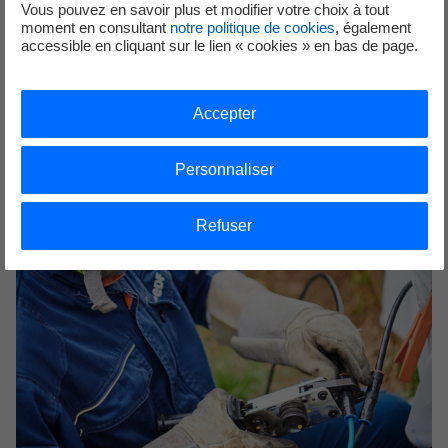
Vous pouvez en savoir plus et modifier votre choix à tout
moment en consultant
notre politique de cookies
, également
accessible en cliquant sur le lien « cookies » en bas de page.
Faire une demande de raccordement
Particuliers, cet espace vous permet d'effectuer en ligne une
demande de raccordement au réseau électrique.
Accepter
Personnaliser
Refuser