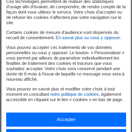
préchauffer l’eau alimentant ces équipements.
Ces technologies permettent de réaliser des statistiques
d’usage afin d’évaluer, de comprendre, de rendre compte de la
façon dont vous utilisez le service. Votre choix d’accepter ou
Vous avez le choix entre 2 systèmes :
de refuser les cookies n’affectera pas votre navigation sur le
site.
thermosyphon
Ballon et capteurs sur le toit, est une solution
Certains cookies de mesure d'audience sont dispensés du
recueil de consentement.
En savoir plus ou vous y opposer
.
moins chère, mais moins esthétique. Elle permet
de gagner de la place en intérieur.
Vous pouvez accepter ces traitements de vos données
personnelles ou vous y opposer. Le bouton « Personnaliser »
vous permet par ailleurs de paramétrer individuellement les
système à circulation forcée
finalités de traitement des cookies et traceurs que vous
Ballon à l’intérieur, capteur sur le toit, et une
souhaitez accepter. Votre choix sera conservé pendant une
durée de 6 mois à l’issue de laquelle ce message vous sera à
pompe qui fait la circulation. Ce système est plus
nouveau affiché.
onéreux, et l’installation est plus complexe (les
frais d’installation sont aussi plus importants).
Vous pouvez en savoir plus et modifier votre choix à tout
moment en consultant
notre politique de cookies
, également
accessible en cliquant sur le lien « cookies » en bas de page.
Comment choisir son chauffe-eau
solaire ?
Accepter