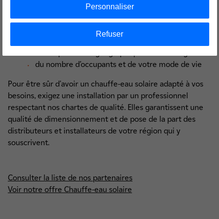
Personnaliser
Plusieurs critères entrent en compte :
Refuser
la taille et de l’exposition de votre logement
de l’implantation géographique de votre logement
du nombre d’occupants et de votre mode de vie
Pour être sûr d'avoir un chauffe-eau solaire adapté à vos
besoins, exigez une installation par un professionnel
respectant nos chartes de qualité. Elles garantissent une
qualité de dimensionnement et de pose de la part des
distributeurs et installateurs de votre région qui y
souscrivent.
Consulter la liste de nos partenaires
Voir notre offre Chauffe-eau solaire