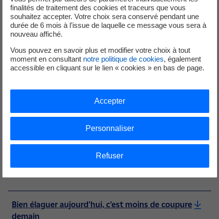
préventif, pas correctif.
finalités de traitement des cookies et traceurs que vous
souhaitez accepter. Votre choix sera conservé pendant une
durée de 6 mois à l’issue de laquelle ce message vous sera à
Les distances de coupe à respecter (extrait de la
nouveau affiché.
norme NFC 11-201) :
Vous pouvez en savoir plus et modifier votre choix à tout
moment en consultant
notre politique de cookies
, également
accessible en cliquant sur le lien « cookies » en bas de page.
Accepter
Personnaliser
Téléchargez notre brochure « Bien
élaguer aujourd’hui, c’est moins de
Refuser
coupure demain »
Bien élaguer aujourd’hui, c’est moins de coupure
demain