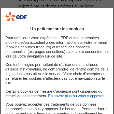
objets à moins de trois mètres d’une ligne.
Prévenir le plus rapidement possible EDF si un
arbre menace de tomber sur une ligne électrique
au 0800 333 974.
Un petit mot sur les cookies
Favoriser l’élagage par une entreprise spécialisée.
Pour améliorer votre expérience, EDF et ses partenaires
Distances minimales de sécurité entre les arbres
stockent et/ou accèdent à des informations sur votre terminal
(cookies et autres traceurs) et traitent des données
3
et les lignes électriques
:
personnelles (ex: pages consultées) avec votre consentement
lors de votre navigation sur ce site.
Les distances réglementaires en BT et HTA ont été
Ces technologies permettent de réaliser des statistiques
définies afin d’anticiper la croissance naturelle de la
d’usage afin d’évaluer, de comprendre, de rendre compte de la
végétation et de garantir durablement la sécurité des
façon dont vous utilisez le service. Votre choix d’accepter ou
de refuser les cookies n’affectera pas votre navigation sur le
biens et des personnes. Les travaux d’élagage doivent
site.
impérativement être réalisés avant que les arbres
n’atteignent ces seuils réglementaires. Dès lors qu’un
Certains cookies de mesure d'audience sont dispensés du
recueil de consentement.
En savoir plus ou vous y opposer
.
arbre ou une branche pénètre dans ces distances, la
conformité de l’ouvrage n’est plus assurée à 100 % et le
Vous pouvez accepter ces traitements de vos données
personnelles ou vous y opposer. Le bouton « Personnaliser »
risque électrique devient immédiat. L’élagage doit être
vous permet par ailleurs de paramétrer individuellement les