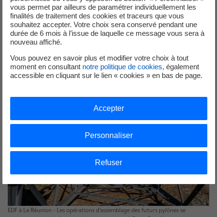
Ces nouvelles infrastructures sont conçues pour être plus
vous permet par ailleurs de paramétrer individuellement les
finalités de traitement des cookies et traceurs que vous
robustes et mieux adaptées aux contraintes du relief et
souhaitez accepter. Votre choix sera conservé pendant une
aux conditions climatiques de La Réunion. Elles
durée de 6 mois à l’issue de laquelle ce message vous sera à
permettront de sécuriser durablement l’alimentation
nouveau affiché.
électrique des habitants, des entreprises et des services
Vous pouvez en savoir plus et modifier votre choix à tout
publics de l’Est de l’île.
moment en consultant
notre politique de cookies
, également
accessible en cliquant sur le lien « cookies » en bas de page.
Accepter
Personnaliser
Refuser
EDF à La Réunion - Les opérations d’assemblage des futurs pylônes se