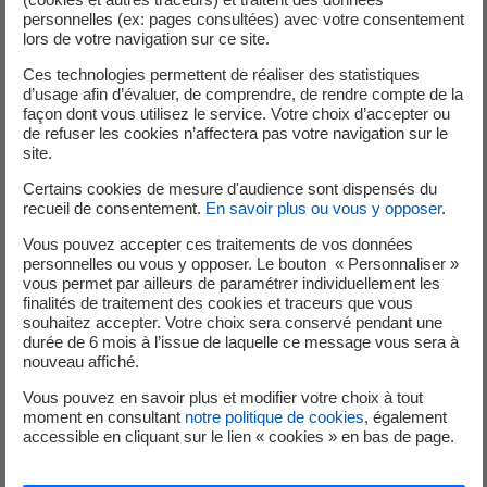
PDF - 101,53 Ko
personnelles (ex: pages consultées) avec votre consentement
lors de votre navigation sur ce site.
Ces technologies permettent de réaliser des statistiques
d’usage afin d’évaluer, de comprendre, de rendre compte de la
Le tarif Vert pour une
façon dont vous utilisez le service. Votre choix d’accepter ou
de refuser les cookies n’affectera pas votre navigation sur le
puissance de 250 kVA et plus
site.
Certains cookies de mesure d'audience sont dispensés du
recueil de consentement.
En savoir plus ou vous y opposer
.
Vous pouvez accepter ces traitements de vos données
personnelles ou vous y opposer. Le bouton « Personnaliser »
vous permet par ailleurs de paramétrer individuellement les
Grilles de prix HT en vigueur du Tarif Vert
finalités de traitement des cookies et traceurs que vous
Entreprise à l’île de La Réunion
souhaitez accepter. Votre choix sera conservé pendant une
PDF - 111,41 Ko
durée de 6 mois à l’issue de laquelle ce message vous sera à
nouveau affiché.
Vous pouvez en savoir plus et modifier votre choix à tout
moment en consultant
notre politique de cookies
, également
Catalogues de prestations
accessible en cliquant sur le lien « cookies » en bas de page.