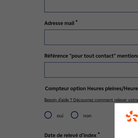
*
Adresse mail
Référence "pour tout contact" mentionn
Compteur option Heures pleines/Heure
Besoin d'aide ? Découvrez comment relever votr
oui
non
*
Date de relevé d'index