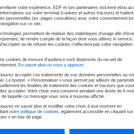
améliorer votre expérience, EDF et ses partenaires stockent et/ou ac
informations sur votre terminal (cookies et autres traceurs) et traiten
es personnelles (ex: pages consultées) avec votre consentement lor
navigation sur ce site.
chnologies permettent de réaliser des statistiques d’usage afin d’éval
prendre, de rendre compte de la façon dont vous utilisez le service.
d’accepter ou de refuser les cookies n’affectera pas votre navigation 
*
ins cookies de mesure d'audience sont dispensés du recueil de
oir ma facture de résiliation par mail avec la e-facture
ntement.
En savoir plus ou vous y opposer
.
pouvez accepter ces traitements de vos données personnelles ou vo
er. Le bouton « Personnaliser » vous permet par ailleurs de paramét
duellement les finalités de traitement des cookies et traceurs que vou
itez accepter. Votre choix sera conservé pendant une durée de 6 moi
e de laquelle ce message vous sera à nouveau affiché.
ouvez en savoir plus et modifier votre choix à tout moment en
ltant
notre politique de cookies
, également accessible en cliquant sur 
RIB
kies » en bas de page.