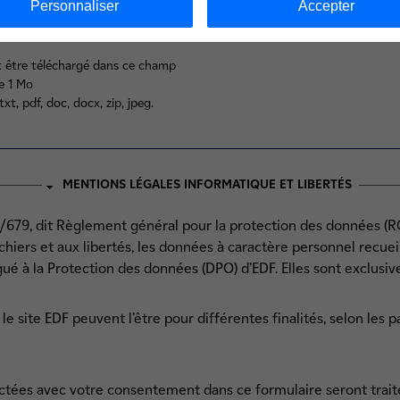
Personnaliser
Accepter
ité Bancaire en pièce jointe :
ut être téléchargé dans ce champ
e 1 Mo
txt, pdf, doc, docx, zip, jpeg.
MENTIONS LÉGALES INFORMATIQUE ET LIBERTÉS
679, dit Règlement général pour la protection des données (RGP
ichiers et aux libertés, les données à caractère personnel recuei
gué à la Protection des données (DPO) d’EDF. Elles sont exclusi
e site EDF peuvent l’être pour différentes finalités, selon les p
ctées avec votre consentement dans ce formulaire seront trait