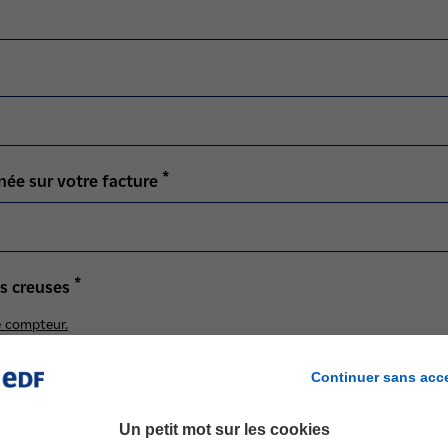
*
ée sur votre facture
*
s creuses
e compteur.
Continuer sans acc
Un petit mot sur les cookies