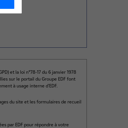
D) et la loi n°78-17 du 6 janvier 1978
llies sur le portail du Groupe EDF font
vement à usage interne d’EDF.
ages du site et les formulaires de recueil
ées par EDF pour répondre à votre