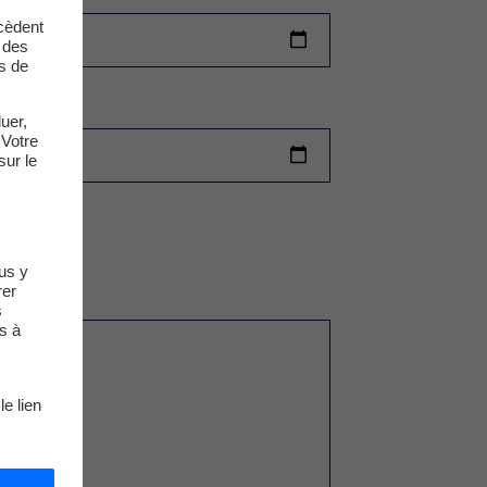
cèdent
t des
s de
uer,
 Votre
sur le
us y
rer
s
s à
le lien