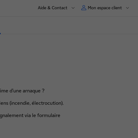
Aide & Contact
Mon espace client
time d’une arnaque ?
ns (incendie, électrocution).
ignalement via le formulaire