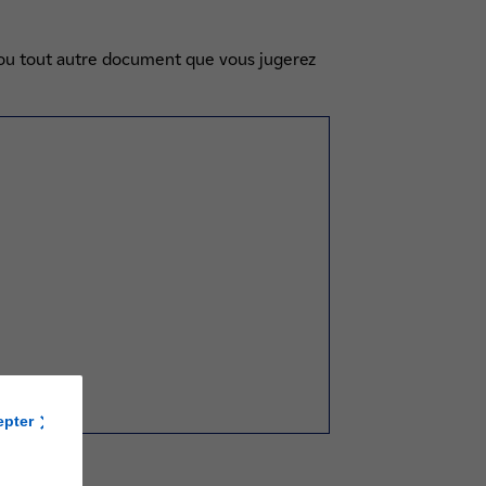
t ou tout autre document que vous jugerez
epter