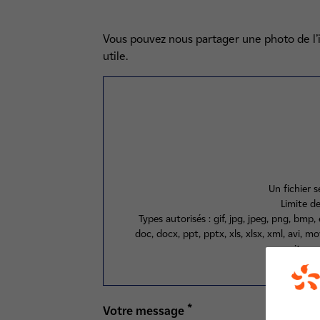
Vous pouvez nous partager une photo de l’
utile.
Un fichier 
Limite d
Types autorisés : gif, jpg, jpeg, png, bmp, ep
doc, docx, ppt, pptx, xls, xlsx, xml, avi, m
rar, sit, svg
*
Votre message