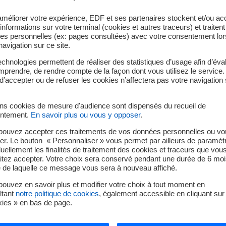
améliorer votre expérience, EDF et ses partenaires stockent et/ou ac
informations sur votre terminal (cookies et autres traceurs) et traiten
es personnelles (ex: pages consultées) avec votre consentement lor
navigation sur ce site.
chnologies permettent de réaliser des statistiques d’usage afin d’éval
prendre, de rendre compte de la façon dont vous utilisez le service.
d’accepter ou de refuser les cookies n’affectera pas votre navigation 
ins cookies de mesure d'audience sont dispensés du recueil de
ormations saisies dans ce formulaire pour le traitement de 
ntement.
En savoir plus ou vous y opposer
.
pouvez accepter ces traitements de vos données personnelles ou vo
MENTIONS LÉGALES INFORMATIQUE ET LIBERTÉS
er. Le bouton « Personnaliser » vous permet par ailleurs de paramét
duellement les finalités de traitement des cookies et traceurs que vou
itez accepter. Votre choix sera conservé pendant une durée de 6 moi
679, dit Règlement général pour la protection des données (RGP
e de laquelle ce message vous sera à nouveau affiché.
ichiers et aux libertés, les données à caractère personnel recuei
ouvez en savoir plus et modifier votre choix à tout moment en
gué à la Protection des données (DPO) d’EDF. Elles sont exclusi
ltant
notre politique de cookies
, également accessible en cliquant sur 
kies » en bas de page.
e site EDF peuvent l’être pour différentes finalités, selon les p