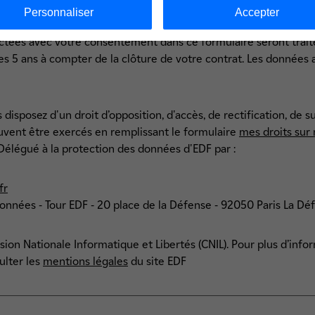
Personnaliser
Accepter
ctées avec votre consentement dans ce formulaire seront trait
5 ans à compter de la clôture de votre contrat. Les données ai
sposez d'un droit d’opposition, d'accès, de rectification, de su
uvent être exercés en remplissant le formulaire
mes droits sur
e Délégué à la protection des données d'EDF par :
fr
 données - Tour EDF - 20 place de la Défense - 92050 Paris La D
on Nationale Informatique et Libertés (CNIL). Pour plus d’info
ulter les
mentions légales
du site EDF