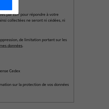
ées par EDF pour répondre à votre
nsi collectées ne seront ni cédées, ni
ppression, de limitation portant sur les
 mes données
.
éfense Cedex
rmation sur la protection de vos données