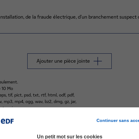
installation, de la fraude électrique, d’un branchement suspec
Ajouter une pièce jointe
seulement.
e 10 Mo
s, tif, pict, psd, txt, rtf, html, odf, pdf,
ov, mp3, mp4, ogg, wav, bz2, dmg, gz, jar,
, tar, zip.
Continuer sans acc
Un petit mot sur les cookies