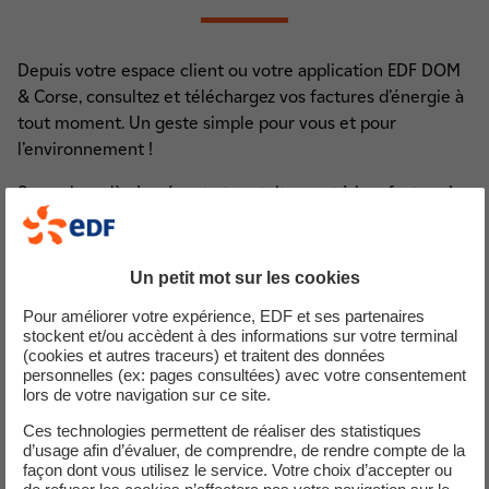
Depuis votre espace client ou votre application EDF DOM
& Corse, consultez et téléchargez vos factures d’énergie à
tout moment. Un geste simple pour vous et pour
l’environnement !
Souscrivez dès à présent et gratuitement à la e-facture !
Elle vous sera envoyée par e-mail.
Vous pourrez retrouver à tout moment l'historique de vos
Un petit mot sur les cookies
factures dans votre espace client.
Pour améliorer votre expérience, EDF et ses partenaires
stockent et/ou accèdent à des informations sur votre terminal
(cookies et autres traceurs) et traitent des données
personnelles (ex: pages consultées) avec votre consentement
Connectez-vous
lors de votre navigation sur ce site.
Ces technologies permettent de réaliser des statistiques
d’usage afin d’évaluer, de comprendre, de rendre compte de la
façon dont vous utilisez le service. Votre choix d’accepter ou
1