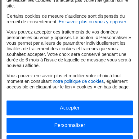
de refuser les cookies n’affectera pas votre navigation sur le
site.
Rapide
Certains cookies de mesure d'audience sont dispensés du
recueil de consentement.
En savoir plus ou vous y opposer
.
Vous recevez vos factures directement par e-mail. Elles sont
également accessibles et disponibles 24h/24 et 7J/7 sur votre
Vous pouvez accepter ces traitements de vos données
personnelles ou vous y opposer. Le bouton « Personnaliser »
espace client.
vous permet par ailleurs de paramétrer individuellement les
finalités de traitement des cookies et traceurs que vous
souhaitez accepter. Votre choix sera conservé pendant une
2
durée de 6 mois à l’issue de laquelle ce message vous sera à
nouveau affiché.
Pratique
Vous pouvez en savoir plus et modifier votre choix à tout
moment en consultant
notre politique de cookies
, également
accessible en cliquant sur le lien « cookies » en bas de page.
Plus besoin de les chercher, plus de risque de les égarer, vos e-
factures sont conservées dans votre espace client jusqu’à 5 ans
après leur édition.
Accepter
3
Personnaliser
Sécurisé