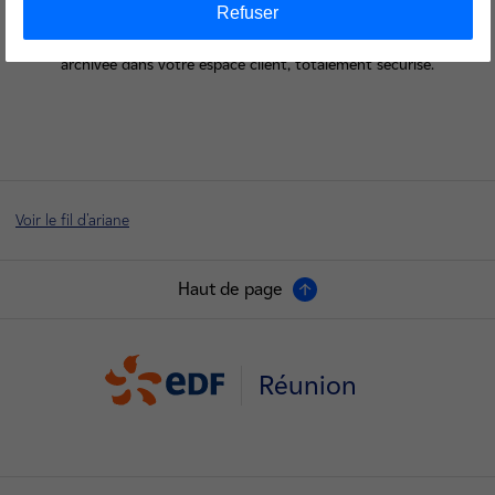
Refuser
La e-facture a légalement valeur de facture d'origine. Elle est
archivée dans votre espace client, totalement sécurisé.
Voir le fil d'ariane
Haut de page
Réunion