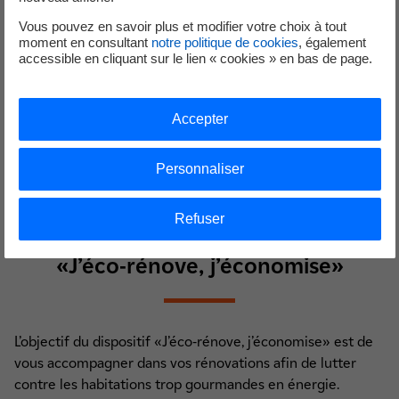
Vous pouvez en savoir plus et modifier votre choix à tout
moment en consultant
notre politique de cookies
, également
accessible en cliquant sur le lien « cookies » en bas de page.
Aides
Isolation
Accepter
Nous subventionnons jusqu’à 100 % de vos travaux
d'isolation.
Personnaliser
Refuser
Profitez du dispositif de l’Etat
«J’éco-rénove, j’économise»
L’objectif du dispositif «J’éco-rénove, j’économise» est de
vous accompagner dans vos rénovations afin de lutter
contre les habitations trop gourmandes en énergie.