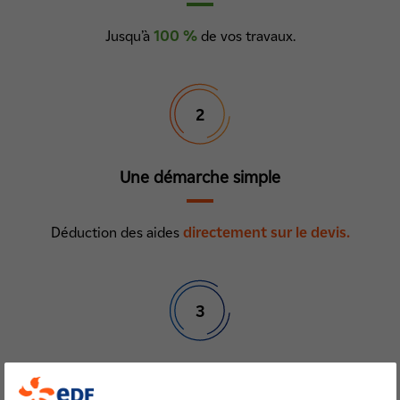
Jusqu’à
100 %
de vos travaux.
2
Une démarche simple
Déduction des aides
directement sur le devis.
3
Des aides pour tous