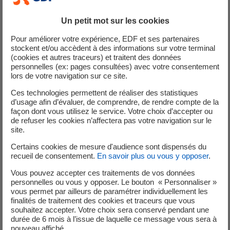
Il vous suffit de choisir le professionnel qui vous convient
Un petit mot sur les cookies
grâce à la
carte partenaires
et de demander un devis.
Pour améliorer votre expérience, EDF et ses partenaires
stockent et/ou accèdent à des informations sur votre terminal
(cookies et autres traceurs) et traitent des données
personnelles (ex: pages consultées) avec votre consentement
lors de votre navigation sur ce site.
Aides
Ces technologies permettent de réaliser des statistiques
Chauffe-eau solaire
d’usage afin d’évaluer, de comprendre, de rendre compte de la
façon dont vous utilisez le service. Votre choix d’accepter ou
Jusqu’à 1000 € d’économies pour l'achat d'un chauffe-eau
de refuser les cookies n’affectera pas votre navigation sur le
solaire.
site.
Certains cookies de mesure d'audience sont dispensés du
recueil de consentement.
En savoir plus ou vous y opposer
.
Aides
Vous pouvez accepter ces traitements de vos données
personnelles ou vous y opposer. Le bouton « Personnaliser »
vous permet par ailleurs de paramétrer individuellement les
Climatisation
finalités de traitement des cookies et traceurs que vous
Jusqu’à 350 € d’économies pour l’achat d’un climatiseur
souhaitez accepter. Votre choix sera conservé pendant une
durée de 6 mois à l’issue de laquelle ce message vous sera à
A+++.
nouveau affiché.