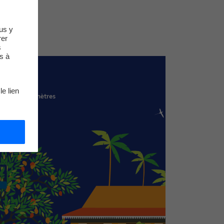
us y
rer
s
s à
le lien