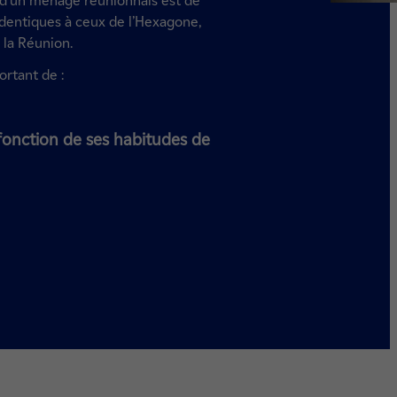
é d’un ménage réunionnais est de
identiques à ceux de l’Hexagone,
 la Réunion.
ortant de :
onction de ses habitudes de