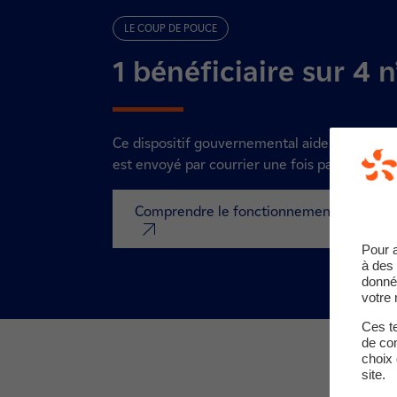
LE COUP DE POUCE
1 bénéficiaire sur 4 
Ce dispositif gouvernemental aide à payer vos 
est envoyé par courrier une fois par an, au moi
Comprendre le fonctionnement du chèqu
nouvel onglet
Pour 
à des 
donné
votre 
Ces te
de com
choix 
site.