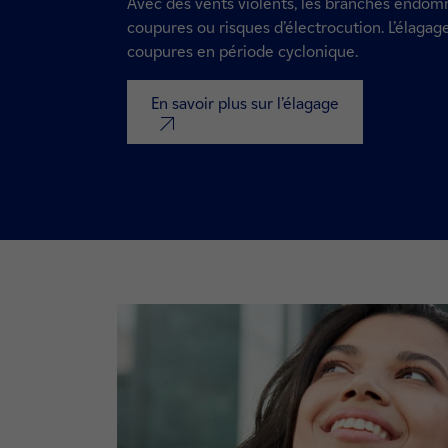
Avec des vents violents, les branches endomm
coupures ou risques d’électrocution. L’élagage
coupures en période cyclonique.
En savoir plus sur l’élagage
nouvel onglet