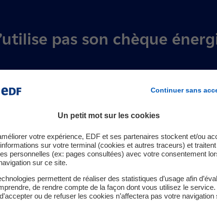
n’utilise pas son chèque énerg
factures d’électricité. Attribué en fonction des ressources et d
s d’avril.
Continuer sans acc
e énergie
Un petit mot sur les cookies
améliorer votre expérience, EDF et ses partenaires stockent et/ou ac
informations sur votre terminal (cookies et autres traceurs) et traiten
es personnelles (ex: pages consultées) avec votre consentement lor
navigation sur ce site.
chnologies permettent de réaliser des statistiques d’usage afin d’éval
prendre, de rendre compte de la façon dont vous utilisez le service.
d’accepter ou de refuser les cookies n’affectera pas votre navigation 
Quoi de neuf
à La Réunion ?