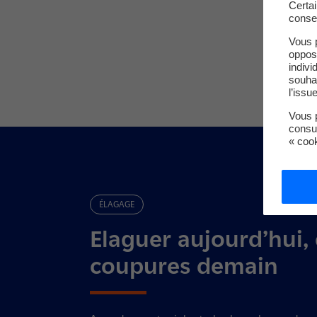
Certa
conse
Vous 
oppos
indivi
souha
l’issu
Vous p
consu
« coo
ÉLAGAGE
Elaguer aujourd’hui,
coupures demain