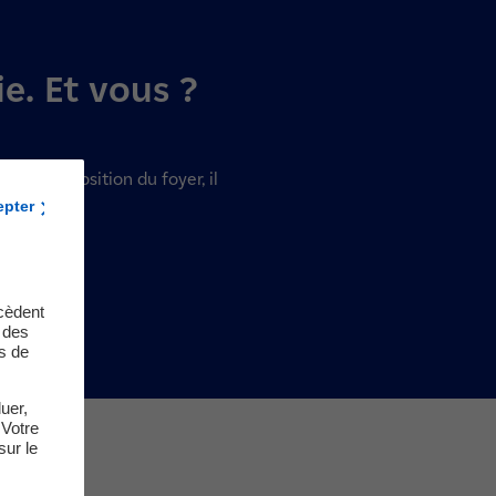
ie. Et vous ?
e la composition du foyer, il
epter
cèdent
t des
s de
uer,
 Votre
sur le