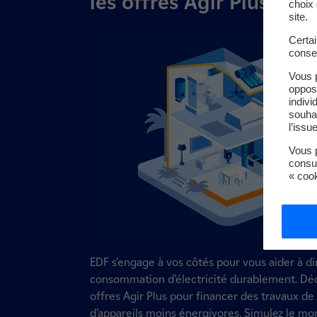
les offres Agir Plus d’E
choix 
site.
Certa
conse
Vous 
oppos
indivi
souha
l’issu
Vous p
consu
« coo
EDF s’engage à vos côtés pour vous aider à d
consommation d’électricité durablement. Dé
offres Agir Plus pour financer des travaux de
d’appareils moins énergivores. Simulez le mo