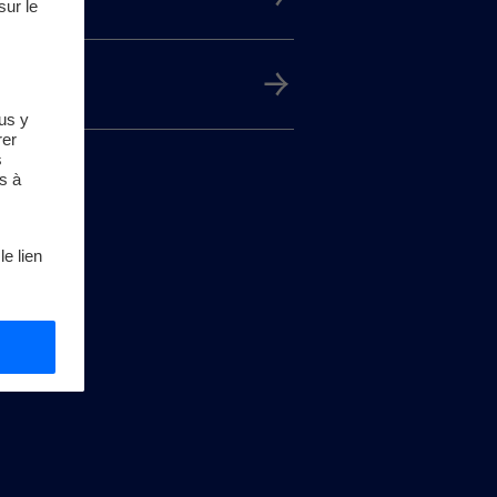
sur le
us y
rer
s
s à
le lien