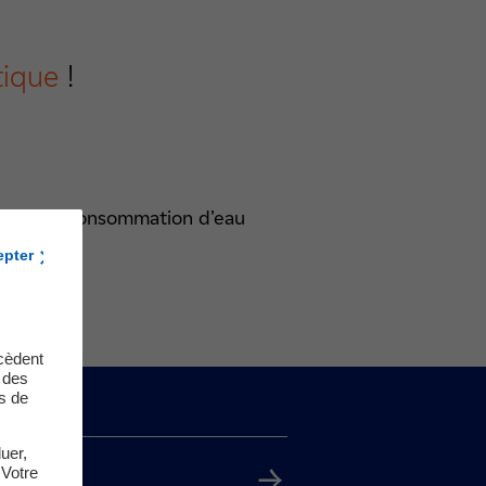
tique
!
dre sa consommation d’eau
epter
cèdent
t des
s de
uer,
 Votre
ique