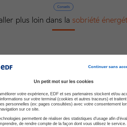
Conseils
aller plus loin dans la
sobriété énergé
Bien choisir son chauffe-eau
Compren
chaude
Continuer sans acc
Un petit mot sur les cookies
améliorer votre expérience, EDF et ses partenaires stockent et/ou ac
informations sur votre terminal (cookies et autres traceurs) et traiten
es personnelles (ex: pages consultées) avec votre consentement lor
navigation sur ce site.
onomies
avec
chnologies permettent de réaliser des statistiques d’usage afin d’éval
prendre, de rendre compte de la façon dont vous utilisez le service.
Offre chauffe-eau thermodynam