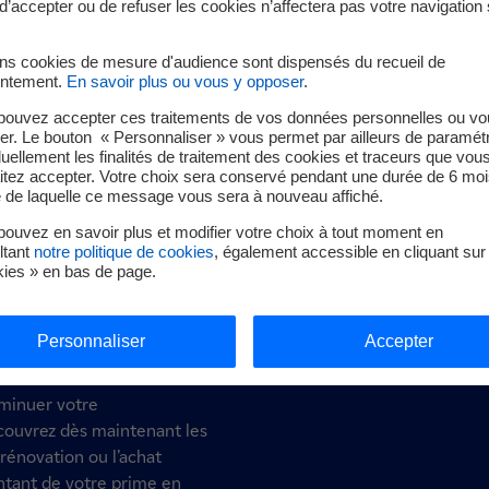
DF
d’accepter ou de refuser les cookies n’affectera pas votre navigation 
ins cookies de mesure d'audience sont dispensés du recueil de
ntement.
En savoir plus ou vous y opposer
.
Offre chauffe-eau solaire
pouvez accepter ces traitements de vos données personnelles ou vo
er. Le bouton « Personnaliser » vous permet par ailleurs de paramét
duellement les finalités de traitement des cookies et traceurs que vou
itez accepter. Votre choix sera conservé pendant une durée de 6 moi
e de laquelle ce message vous sera à nouveau affiché.
ouvez en savoir plus et modifier votre choix à tout moment en
ltant
notre politique de cookies
, également accessible en cliquant sur 
kies » en bas de page.
Personnaliser
Accepter
iminuer votre
couvrez dès maintenant les
 rénovation ou l’achat
ntant de votre prime en