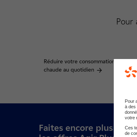
Pour 
Réduire votre consommation d’eau
chaude au quotidien
Pour 
à des 
donné
votre 
Faites encore
plus d’éc
Ces te
de com