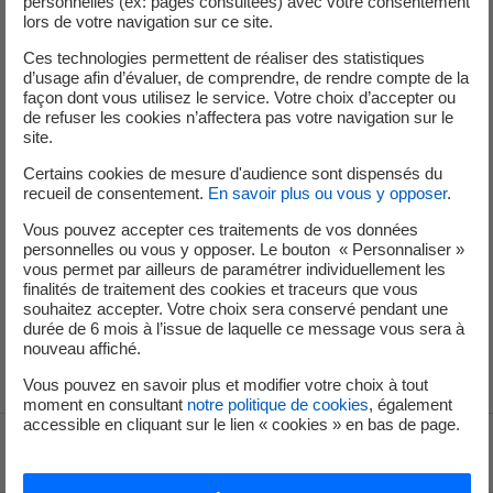
personnelles (ex: pages consultées) avec votre consentement
tiers d’eau chaude qui est consacrée à l’utilisation du lave-
lors de votre navigation sur ce site.
linge, du lave-vaisselle, de la douche, ou encore pour laver
la vaisselle à la main.
Ces technologies permettent de réaliser des statistiques
d’usage afin d’évaluer, de comprendre, de rendre compte de la
façon dont vous utilisez le service. Votre choix d’accepter ou
L’eau est majoritairement consommée pour l’hygiène et le
de refuser les cookies n’affectera pas votre navigation sur le
nettoyage, le reste étant consacré à l’alimentation :
site.
Hygiène = 40 %
Certains cookies de mesure d'audience sont dispensés du
recueil de consentement.
En savoir plus ou vous y opposer
.
Sanitaire = 26 %
Cuisine et vaisselle = 16 %
Vous pouvez accepter ces traitements de vos données
Lave-linge = 12 %
personnelles ou vous y opposer. Le bouton « Personnaliser »
vous permet par ailleurs de paramétrer individuellement les
Usage divers = 6 %
finalités de traitement des cookies et traceurs que vous
souhaitez accepter. Votre choix sera conservé pendant une
Pour économiser de l’eau chaude et de l’énergie,
durée de 6 mois à l’issue de laquelle ce message vous sera à
découvrez nos gestes utiles.
nouveau affiché.
Vous pouvez en savoir plus et modifier votre choix à tout
moment en consultant
notre politique de cookies
, également
accessible en cliquant sur le lien « cookies » en bas de page.
Voir le fil d'ariane